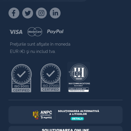
Preţurile sunt afişate în moneda
EUR (€) şi nu includ tva.
NAV COMMUNICATIONS
ISO 27001
ISO 9001
BUCHAREST
CERTIFIED
EXPIRES 7 NOVEMBER 2030
CERTIFIED
UPTIME INSTITUTE CERTIFIED