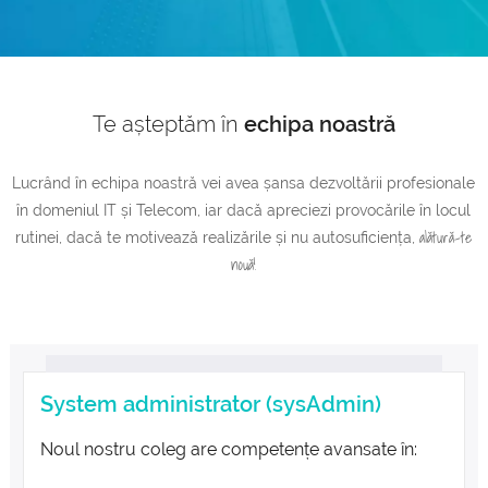
Domenii .com
Metode de Plată
Domenii .net
Statistici Rețea
Te așteptăm în
echipa noastră
Whois
Lucrând în echipa noastră vei avea șansa dezvoltării profesionale
în domeniul IT și Telecom, iar dacă apreciezi provocările în locul
alătură-te
rutinei, dacă te motivează realizările și nu autosuficiența,
nouă!
System administrator (sysAdmin)
Noul nostru coleg are competențe avansate în: