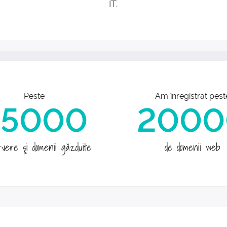
IT.
Peste
Am înregistrat pest
45000
2000
rvere şi domenii găzduite
de domenii web