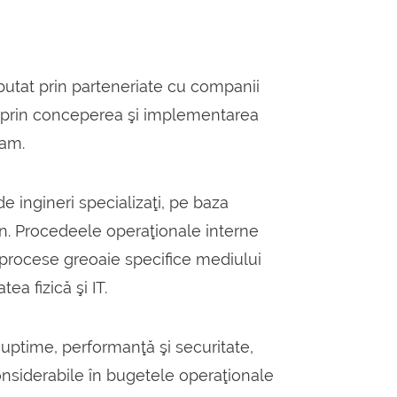
utat prin parteneriate cu companii
ă prin conceperea şi implementarea
eam.
e ingineri specializaţi, pe baza
ern. Procedeele operaţionale interne
r procese greoaie specifice mediului
ea fizică şi IT.
uptime, performanţă şi securitate,
onsiderabile în bugetele operaţionale