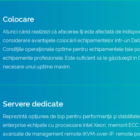
Colocare
Atunci când realizezi că afacerea îţi este afectată de indisponi
considerare avantajele colocării echipamentelor într-un Dat
Condiţiile operaţionale optime pentru echipamentele tale pot 
echipamente profesionale. Este suficient să le găzduieşti în 
necesare unui uptime maxim.
Servere dedicate
Reprezintă opţiunea de top pentru performanţă şi stabilitate 
enterprise echipate cu processare Intel Xeon, memorii ECC şi 
avansate de management remote (KVM-over-IP, remote power