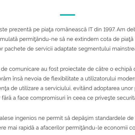
ste prezentă pe piaţa românească IT din 1997. Am deb
cumulată permiţându-ne să ne extindem cota de piaţ
r pachete de servicii adaptate segmentului mainstr
a de comunicare au fost proiectate de către o echipă d
norăm însă nevoia de flexibilitate a utilizatorului mod
nţa de utilizare a serviciului, evitând adoptarea uno
 fără a face compromisuri în ceea ce priveşte securitat
 alese ingenios ne permit să depăşim standardele de 
tere mai rapidă a afacerilor permiţându-le economii c