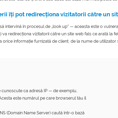
ii îți pot redirecționa vizitatorii către un si
 intervină în procesul de „look up” — aceasta este o vulnerab
va redirecționa vizitatorii către un site web fals ce arată la fel
 orice informație furnizată de client, de la nume de utilizator ș
re cunoscute ca adresă IP — de exemplu,
cesta este numărul pe care browserul tău îl
DNS (Domain Name Server) caută într-o bază