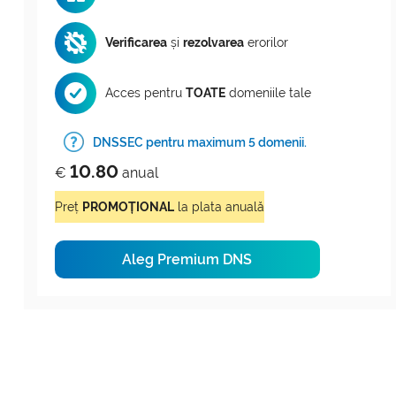
Verificarea
și
rezolvarea
erorilor
Acces pentru
TOATE
domeniile tale
DNSSEC pentru maximum 5 domenii.
10.80
€
anual
Preț
PROMOȚIONAL
la plata anuală
Aleg Premium DNS