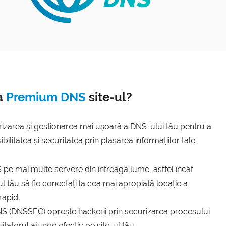
a
Premium DNS
site-ul?
izarea și gestionarea mai ușoară a DNS-ului tău pentru a
ilitatea și securitatea prin plasarea informațiilor tale
S pe mai multe servere din întreaga lume, astfel încât
ul tău să fie conectați la cea mai apropiată locație a
rapid.
NS (DNSSEC) oprește hackerii prin securizarea procesului
itatorul ajunge efectiv pe site-ul tău.