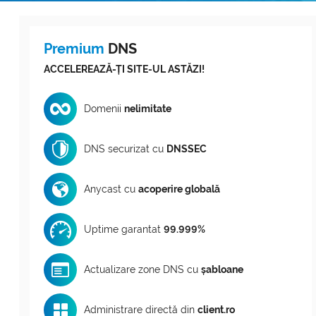
Domenii .com
Metode de Plată
Premium
DNS
Domenii .net
Statistici Rețea
ACCELEREAZĂ-ȚI SITE-UL ASTĂZI!
Whois
Domenii
nelimitate
DNS securizat cu
DNSSEC
Anycast cu
acoperire globală
Uptime garantat
99.999%
Actualizare zone DNS cu
șabloane
Administrare directă din
client.ro