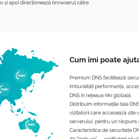
t-o și apoi direcționează browserul către
Cum îmi poate ajut
Premium DNS facilitează secur
îmbunătăți performanța, accesib
NAV
DNS în rețeaua
globală.
Distribuim informațiile tale DN
vizitatorii care accesează site-
serverului, pentru un răspuns 
Caracteristica de securitate D
de "look up" — verificând că viz