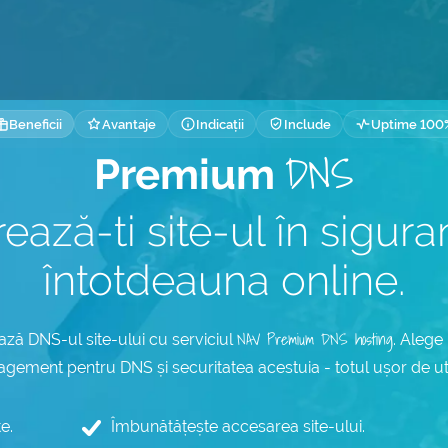
Beneficii
Avantaje
Indicații
Include
Uptime 100
DNS
Premium
ează-ti site-ul în sigura
întotdeauna online.
NAV Premium DNS hosting
ază DNS-ul site-ului cu serviciul
. Alege
gement pentru DNS și securitatea acestuia - totul ușor de util
e.
Îmbunătățește accesarea site-ului.