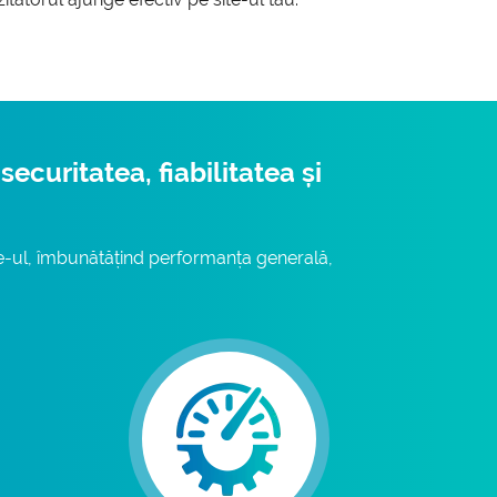
curitatea, fiabilitatea și
te-ul, îmbunătățind performanța generală,