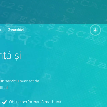
%
Întrebări
nță și
 un serviciu avansat de
izat.
Obține performanță mai bună.