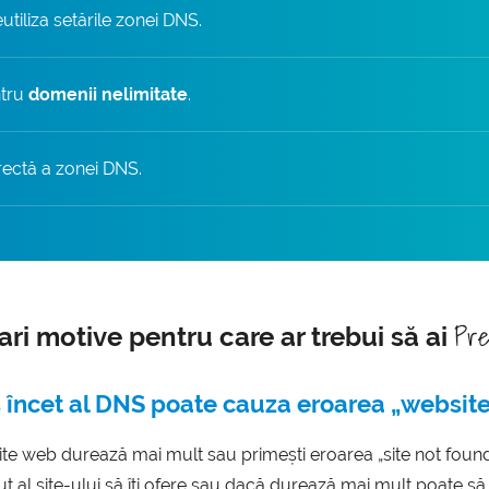
utiliza setările zonei DNS.
ntru
domenii nelimitate
.
orectă a zonei DNS.
Pr
ri motive pentru care ar trebui să ai
încet al DNS poate cauza eroarea „website
ite web durează mai mult sau primești eroarea „site not fou
ut al site-ului să îți ofere sau dacă durează mai mult poate să