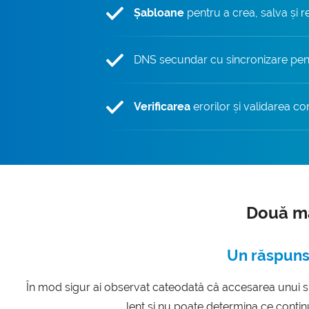
Șabloane
pentru a crea, salva și re
DNS secundar cu sincronizare pe
Verificarea
erorilor și validarea c
Două ma
Un răspuns 
În mod sigur ai observat cateodată că accesarea unui s
lent și nu poate determina ce conțin