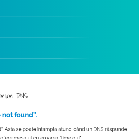
emium DNS
 not found”.
nd”. Asta se poate întampla atunci când un DNS răspunde
 ofere mesajul cu eroarea "time out".