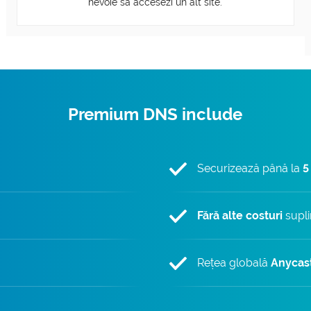
nevoie să accesezi un alt site.
Premium DNS include
Securizează până la
5
Fără alte costuri
supl
Rețea globală
Anycas