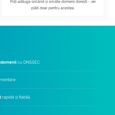
Poți adăuga oricând și oricâte domenii dorești - vei
plăti doar pentru acestea.
 domenii
cu DNSSEC
imentare
t
rapidă și fiabilă.