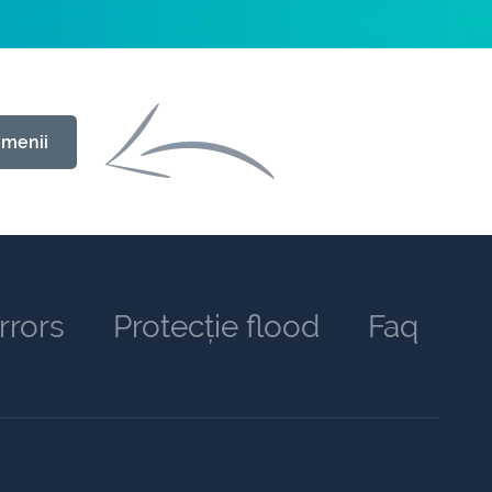
omenii
rrors
Protecție flood
Faq