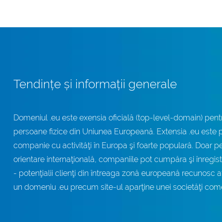
Tendințe și informații generale
Domeniul .eu este exensia oficială (top-level-domain) pentr
persoane fizice din Uniunea Europeană. Extensia .eu este pe
companie cu activităţi în Europa şi foarte populară. Doar pe
orientare internaţională, companiile pot cumpăra şi înregis
- potenţialii clienţi din întreaga zonă europeană recunosc
un domeniu .eu precum site-ul aparţine unei societăţi com