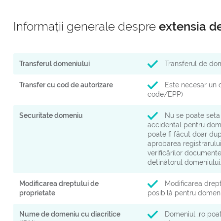
Informații generale despre
extensia d
Transferul domeniului
Transferul de dome
Transfer cu cod de autorizare
Este necesar un c
code/EPP)
Securitate domeniu
Nu se poate seta 
accidental pentru dome
poate fi făcut doar dup
aprobarea registrarului
verificărilor documente
detinătorul domeniului
Modificarea dreptului de
Modificarea drept
proprietate
posibilă pentru domenii
Nume de domeniu cu diacritice
Domeniul .ro poat