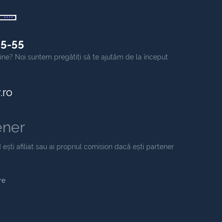
55-55
online? Noi suntem pregătiți să te ajutăm de la început
.ro
ener
 ești afiliat sau ai propriul comision dacă ești partener
re