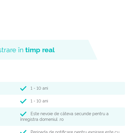
strare în
timp real
1 - 10 ani
1 - 10 ani
Este nevoie de câteva secunde pentru a
înregistra domeniul .ro
Perioada de notificare pentru expirare este cu