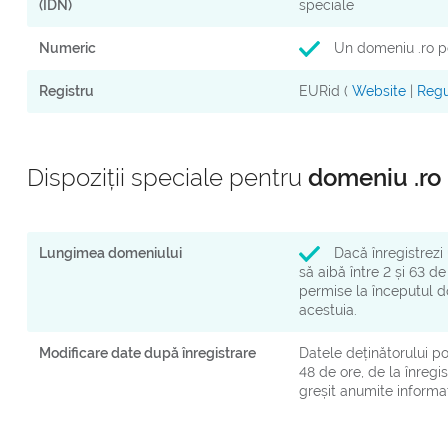
(IDN)
speciale
Numeric
Un domeniu .ro p
Registru
EURid (
Website
|
Regu
Dispoziții speciale pentru
domeniu .ro
Lungimea domeniului
Dacă înregistrezi
să aibă între 2 și 63 d
permise la începutul do
acestuia.
Modificare date după înregistrare
Datele deținătorului po
48 de ore, de la înreg
greșit anumite informaț