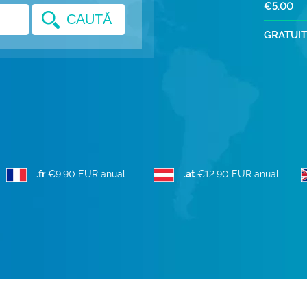
€5.00
CAUTĂ
GRATUI
.fr
€9.90 EUR anual
.at
€12.90 EUR anual