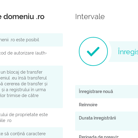
e domeniu .ro
Intervale
nii .ro este posibil
Înregi
od de autorizare (auth-
un blocaj de transfer
niul .eu însă transferul
ă cererea de transfer și
 și a registrului în urma
Înregistrare nouă
lor trimise de către
.
Reînnoire
ului de proprietate este
Durata înregistrării
le .ro
e să conțină caractere
Perioada de preaviz