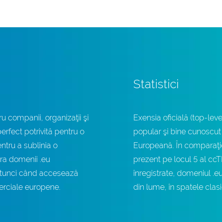
Statistici
u companii, organizaţii şi
Exensia oficială (top-le
rfect potrivită pentru o
popular şi bine cunoscut
ntru a sublinia o
Europeană. În comparaţie
tra domenii .eu
prezent pe locul 5 al ccT
 atunci când accesează
înregistrate, domeniul .e
erciale europene.
din lume, în spatele clas