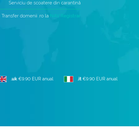
Serviciu de scoatere din carantină
T
Transfer domenii .ro la
NAV Registrar
.uk
€9.90 EUR anual
.it
€9.90 EUR anual