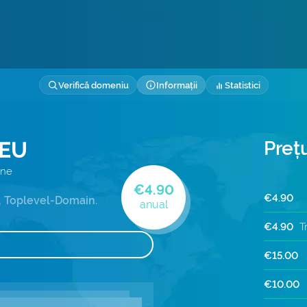
Verifică domeniu
Informații
Statistici
.EU
Preț
ene
€4.90
€4.90
, Toplevel-Domain.
anual
€4.90
T
R
€15.00
€10.00