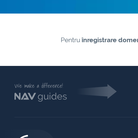
Pentru
înregistrare domen
We make a difference!
guides