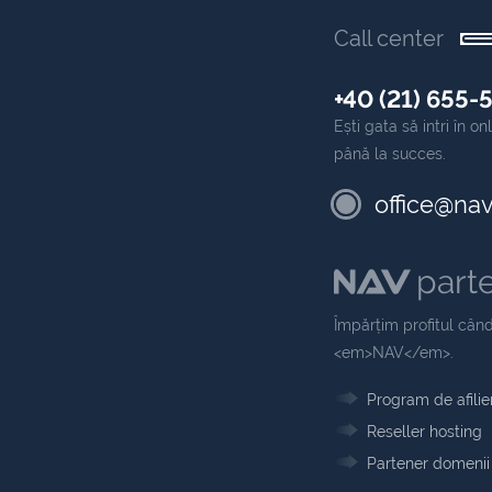
Call center
+40 (21) 655-
Ești gata să intri în 
până la succes.
office@nav
part
Împărțim profitul când
<em>NAV</em>.
Program de afilie
Reseller hosting
Partener domenii