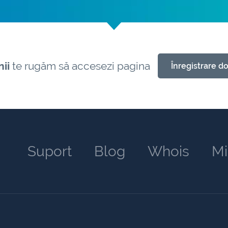
ii
te rugăm să accesezi pagina
Înregistrare d
Suport
Blog
Whois
Mi