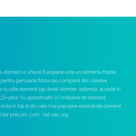
vel-domain) a Uniunii Europene este un domeniu foarte
 pentru persoane fizice sau companii din Uniunea
 cu alte domenii top-level-domain, extensia .eu este în
LD-urilor. Cu aproximativ 3.7 milioane de domenii
u este în top 8 din cele mai populare extensii de domenii
icilor precum .com, .net sau .org.