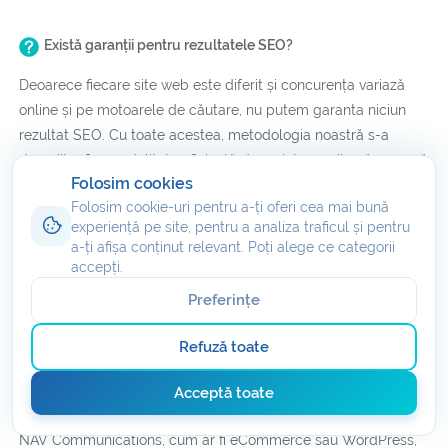
Există garanții pentru rezultatele SEO?
Deoarece fiecare site web este diferit și concurența variază
online și pe motoarele de căutare, nu putem garanta niciun
rezultat SEO. Cu toate acestea, metodologia noastră s-a
dovedit a fi o modalitate eficientă de a ajuta un site să crească
Folosim cookies
în clasament. Peste 80% dintre clienții noștri sunt clasati pe
Folosim cookie-uri pentru a-ți oferi cea mai bună
prima pagină a Google pentru cuvintele cheie țintă în decurs
experiență pe site, pentru a analiza traficul și pentru
de 6 luni, in cazul in care clientul: 1) cumpără planul
a-ți afișa conținut relevant. Poți alege ce categorii
recomandat și 2) ne permite să facem optimizări pe site.
accepți.
Preferințe
Ce constructori de site-uri și planuri de găzduire sunt
Refuză toate
compatibile cu serviciile SEO?
Serviciile SEO sunt compatibile cu toate tipurile de găzduire
Acceptă toate
web și constructori de site-uri -- de la produse acceptate de
NAV Communications, cum ar fi eCommerce sau WordPress,