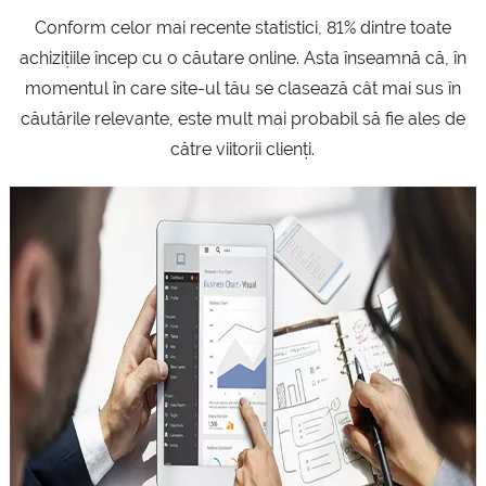
Conform celor mai recente statistici, 81% dintre toate
Domenii .com
Metode de Plată
achizițiile încep cu o căutare online. Asta înseamnă că, în
Domenii .net
Statistici Rețea
momentul în care site-ul tău se clasează cât mai sus în
căutările relevante, este mult mai probabil să fie ales de
Whois
către viitorii clienți.