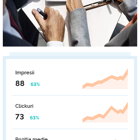
Impresii
88
63%
Clickuri
73
63%
Poziția medie